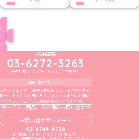
プロフィール
ブログ トップページへ
めいどりーみんTikTok公式アカウント
めいどりーみんX公式アカウント
めいどりーみんInstagram公式アカウント
めいどりーみんFacebook公式アカウン
めいどりーみんYouTube公式アカ
採用応募
03-6272-3263
受付時間：10:00～19:00（年中無休）
お問い合わせについて
恐れ入りますが、採用応募に関するお問い合わせを
除き、その他のお問い合わせはメールまたはお問い
合わせフォームよりご連絡をお願いいたします。
サービス、商品、その他のお問い合わせ
お問い合わせフォーム
03-6744-6726
受付時間：9:00～18:00（年中無休）
＊ご予約は
予約フォーム
からお願いいたします。