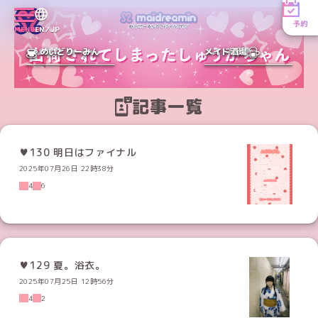
予約
MENU
EN／JP
めいどりーみん
メイド酒場
記事一覧
♥130 明日はファイナル
2025年07月26日 22時38分
4
6
♥129 夏。浴衣。
2025年07月25日 12時56分
4
2