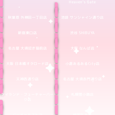
Heaven’s Gate
秋葉原 外神田一丁目店
池袋 サンシャイン通り店
新宿東口店
渋谷 SHIBUYA
名古屋 大須招き猫前店
大阪 なんば店
大阪 日本橋オタロード店
小倉あるあるCity店
天神西通り店
名古屋 大須赤門通り店
タイランド・フューチャーパー
札幌狸小路店
ク店
バーチャルストア
韓国弘大店