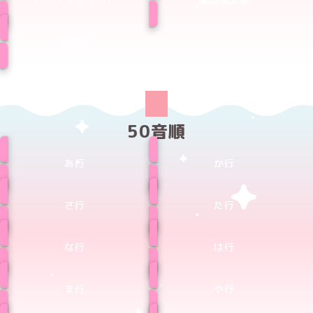
新宿店
50音順
あ行
か行
さ行
た行
な行
は行
ま行
や行