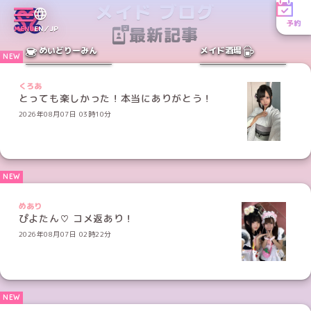
メイド ブログ
予約
最新記事
MENU
EN／JP
めいどりーみん
メイド酒場
くろあ
とっても楽しかった！本当にありがとう！
2026年08月07日 03時10分
めあり
ぴよたん♡ コメ返あり！
2026年08月07日 02時22分