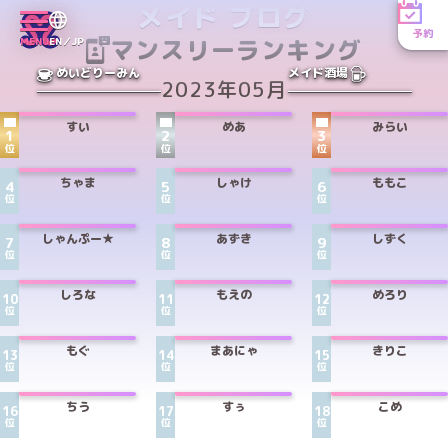
メイド ブログ
予約
マンスリーランキング
MENU
EN／JP
めいどりーみん
メイド酒場
2023年05月
すい
めあ
みらい
1
2
3
位
位
位
ちゃま
しゃけ
ももこ
4
5
6
位
位
位
しゃんぷー★
あずき
しずく
7
8
9
位
位
位
しろな
もえの
めろり
10
11
12
位
位
位
もぐ
まあにゃ
きりこ
13
14
15
位
位
位
ちう
すぅ
こめ
16
17
18
位
位
位