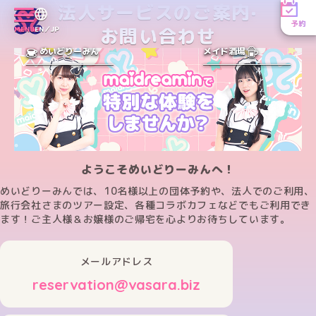
法人サービスのご案内·
予約
お問い合わせ
MENU
EN／JP
めいどりーみん
メイド酒場
ようこそめいどりーみんへ！
めいどりーみんでは、10名様以上の団体予約や、法人でのご利用、
旅行会社さまのツアー設定、各種コラボカフェなどでもご利用でき
ます！ご主人様＆お嬢様のご帰宅を心よりお待ちしています。
メールアドレス
reservation@vasara.biz