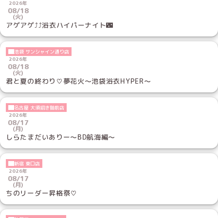
2026年
08/18
(火)
アゲアゲ⤴️⤴️浴衣ハイパーナイト🌃
池袋 サンシャイン通り店
2026年
08/18
(火)
君と夏の終わり♡夢花火～池袋浴衣HYPER～
名古屋 大須招き猫前店
2026年
08/17
(月)
しらたまだいありー～BD航海編～
新宿 東口店
2026年
08/17
(月)
ちのリーダー昇格祭♡