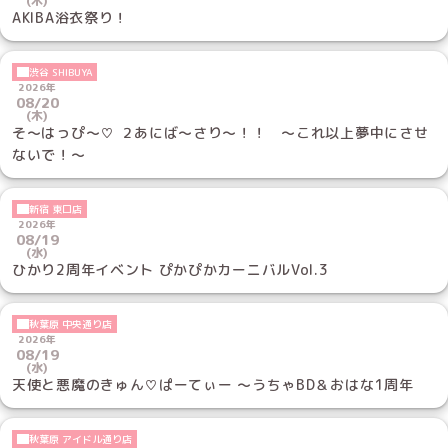
(木)
AKIBA浴衣祭り！
渋谷 SHIBUYA
2026年
08/20
(木)
そ〜はっぴ〜♡ ２あにば〜さり〜！！ 〜これ以上夢中にさせ
ないで！〜
新宿 東口店
2026年
08/19
(水)
ひかり2周年イベント ぴかぴかカーニバルVol.3
秋葉原 中央通り店
2026年
08/19
(水)
天使と悪魔のきゅん♡ぱーてぃー ～うちゃBD＆おはな1周年
秋葉原 アイドル通り店