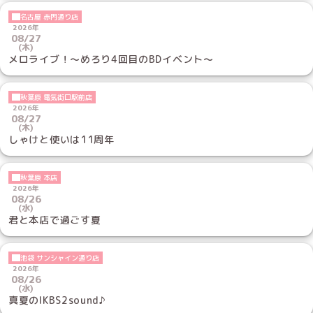
名古屋 赤門通り店
2026年
08/27
(木)
メロライブ！〜めろり4回目のBDイベント〜
秋葉原 電気街口駅前店
2026年
08/27
(木)
しゃけと使いは11周年
秋葉原 本店
2026年
08/26
(水)
君と本店で過ごす夏
池袋 サンシャイン通り店
2026年
08/26
(水)
真夏のIKBS2sound♪