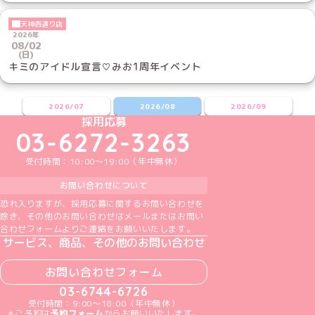
天神西通り店
2026年
08/02
(日)
キミのアイドル宣言♡みお1周年イベント
2026/07
2026/08
2026/09
めいどりーみんTikTok公式アカウント
めいどりーみんX公式アカウント
めいどりーみんInstagram公式アカウント
めいどりーみんFacebook公式アカウン
めいどりーみんYouTube公式アカ
採用応募
03-6272-3263
受付時間：10:00～19:00（年中無休）
お問い合わせについて
恐れ入りますが、採用応募に関するお問い合わせを
除き、その他のお問い合わせはメールまたはお問い
合わせフォームよりご連絡をお願いいたします。
サービス、商品、その他のお問い合わせ
お問い合わせフォーム
03-6744-6726
受付時間：9:00～18:00（年中無休）
＊ご予約は
予約フォーム
からお願いいたします。