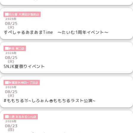
名古屋 大須招き猫前店
2026年
08/25
(火)
すぺしゃるあまあまTime ～たいむ1周年イベント～
新宿 東口店
2026年
08/25
(火)
SNJK夏祭りイベント
秋葉原外神田一丁目店
2026年
08/25
(火)
#ももちる🍑~しふぉん🧁ももちるラスト公演~
小倉 あるあるCity店
2026年
08/23
(日)