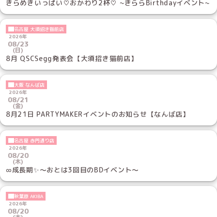
きらめきいっぱい♡おかわり2杯♡ ~きららBirthdayイベント~
名古屋 大須招き猫前店
2026年
08/23
(日)
8月 QSCSegg発表会【大須招き猫前店】
大阪 なんば店
2026年
08/21
(金)
8月21日 PARTYMAKERイベントのお知らせ【なんば店】
名古屋 赤門通り店
2026年
08/20
(木)
∞成長期✨～おとは3回目のBDイベント～
秋葉原 AKIBA
2026年
08/20