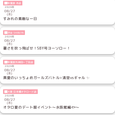
秋葉原 本店
2026年
08/27
(木)
すみれの素敵な一日
渋谷 SHIBUYA
2026年
08/27
(木)
暑さを吹っ飛ばせ！SBY号ヨーソロー！
秋葉原外神田一丁目店
2026年
08/27
(木)
真夏のいっちょめガールズバトル⭐️清楚vsギャル ✨
大阪 日本橋オタロード店
2026年
08/27
(木)
オタロ夏のデート服イベント～水族館編🐟～