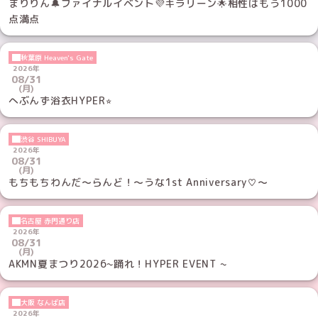
まりりん🔔ファイナルイベント💜キラリーン🌟相性はもう1000
点満点
秋葉原 Heaven's Gate
2026年
08/31
(月)
へぶんず浴衣HYPER⭐︎
渋谷 SHIBUYA
2026年
08/31
(月)
もちもちわんだ〜らんど！〜うな1st Anniversary♡〜
名古屋 赤門通り店
2026年
08/31
(月)
AKMN夏まつり2026~踊れ！HYPER EVENT ~
大阪 なんば店
2026年