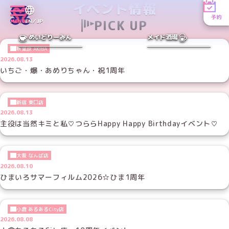
イベント情報
予約
PICK UP
MENU
EN／JP
めいどりーみん
メイド酒場
秋葉原 AKIBA
2026.08.13
いちご・爆・あめりちゃん・祝1周年
新宿 東口店
2026.08.13
主役は当然キミと私♡つららHappy Happy Birthdayイベント♡
大阪 なんば店
2026.08.10
ひまいろサマーフィルム2026☆ひま1周年
小倉 あるあるCity店
2026.08.08