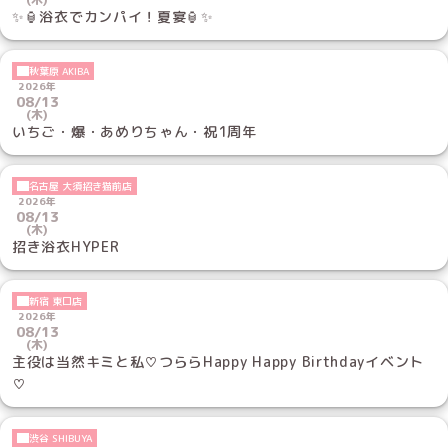
✨🏮浴衣でカンパイ！夏宴🏮✨
秋葉原 AKIBA
2026年
08/13
(木)
いちご・爆・あめりちゃん・祝1周年
名古屋 大須招き猫前店
2026年
08/13
(木)
招き浴衣HYPER
新宿 東口店
2026年
08/13
(木)
主役は当然キミと私♡つららHappy Happy Birthdayイベント
♡
渋谷 SHIBUYA