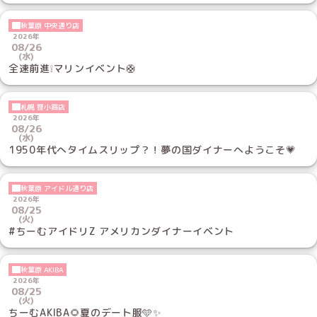
秋葉原 中央通り店
2026年
08/26
(水)
全速前進❕マリンイベント🛟
札幌 狸小路店
2026年
08/26
(水)
1950年代へタイムスリップ？！夢の国ダイナーへようこそ💗
秋葉原 アイドル通り店
2026年
08/25
(火)
#ちーむアイドリZ アメリカンダイナーイベント
秋葉原 AKIBA
2026年
08/25
(火)
ちーむAKIBA🌻夏のデート服🩵✨