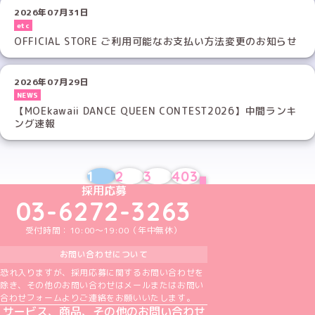
2026年07月31日
etc
OFFICIAL STORE ご利用可能なお支払い方法変更のお知らせ
2026年07月29日
NEWS
【MOEkawaii DANCE QUEEN CONTEST2026】中間ランキ
ング速報
1
2
3
403
NEXT
めいどりーみんTikTok公式アカウント
めいどりーみんX公式アカウント
めいどりーみんInstagram公式アカウント
めいどりーみんFacebook公式アカウン
めいどりーみんYouTube公式アカ
採用応募
03-6272-3263
受付時間：10:00～19:00（年中無休）
お問い合わせについて
恐れ入りますが、採用応募に関するお問い合わせを
除き、その他のお問い合わせはメールまたはお問い
合わせフォームよりご連絡をお願いいたします。
サービス、商品、その他のお問い合わせ