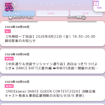
インフォメーション
予約
MENU
EN／JP
ALL
NEWS
コラボ
めいどりーみん
メイド酒場
2026年08月06日
etc
【外神田一丁目店】2026年8月22日（金）18:30~20:00
貸切営業のお知らせ
2026年08月06日
NEWS
【中央通り＆池袋サンシャイン通り店】赤白はっきりつけよ
うぜ🔥 DANCE BATTLE番外編 ❤️中央VS池袋🤍開催のお知ら
せ
2026年08月04日
NEWS
【MOEkawaii DANCE QUEEN CONTEST2026】決勝出場
キャスト発表＆事前応援物販のお知らせ(8/6 更新)