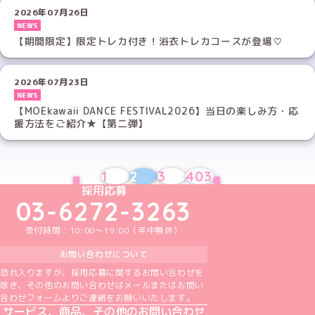
2026年07月26日
NEWS
【期間限定】限定トレカ付き！浴衣トレカコースが登場♡
2026年07月23日
NEWS
【MOEkawaii DANCE FESTIVAL2026】当日の楽しみ方・応
援方法をご紹介★【第二弾】
1
2
3
403
PREV
NEXT
めいどりーみんTikTok公式アカウント
めいどりーみんX公式アカウント
めいどりーみんInstagram公式アカウント
めいどりーみんFacebook公式アカウン
めいどりーみんYouTube公式アカ
採用応募
03-6272-3263
受付時間：10:00～19:00（年中無休）
お問い合わせについて
恐れ入りますが、採用応募に関するお問い合わせを
除き、その他のお問い合わせはメールまたはお問い
合わせフォームよりご連絡をお願いいたします。
サービス、商品、その他のお問い合わせ