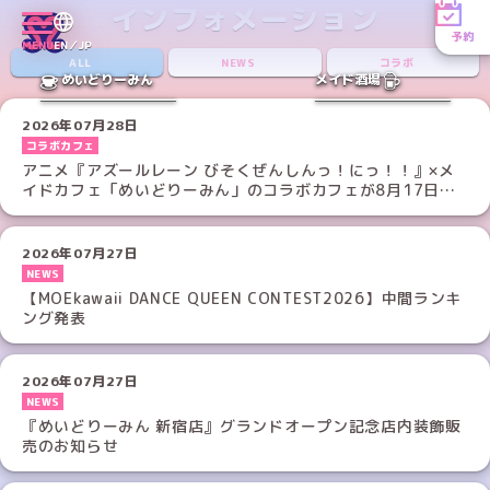
インフォメーション
予約
MENU
EN／JP
ALL
NEWS
コラボ
めいどりーみん
メイド酒場
2026年07月28日
コラボカフェ
アニメ『アズールレーン びそくぜんしんっ！にっ！！』×メ
イドカフェ「めいどりーみん」のコラボカフェが8月17日
（月）より開催決定！
2026年07月27日
NEWS
【MOEkawaii DANCE QUEEN CONTEST2026】中間ランキ
ング発表
2026年07月27日
NEWS
『めいどりーみん 新宿店』グランドオープン記念店内装飾販
売のお知らせ