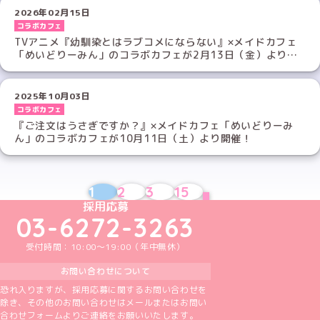
2026年02月15日
コラボカフェ
TVアニメ『幼馴染とはラブコメにならない』×メイドカフェ
「めいどりーみん」のコラボカフェが2月13日（金）より開
催！
2025年10月03日
コラボカフェ
『ご注文はうさぎですか？』×メイドカフェ「めいどりーみ
ん」のコラボカフェが10月11日（土）より開催！
1
2
3
15
NEXT
めいどりーみんTikTok公式アカウント
めいどりーみんX公式アカウント
めいどりーみんInstagram公式アカウント
めいどりーみんFacebook公式アカウン
めいどりーみんYouTube公式アカ
採用応募
03-6272-3263
受付時間：10:00～19:00（年中無休）
お問い合わせについて
恐れ入りますが、採用応募に関するお問い合わせを
除き、その他のお問い合わせはメールまたはお問い
合わせフォームよりご連絡をお願いいたします。