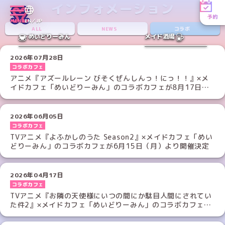
インフォメーション
予約
MENU
EN／JP
ALL
NEWS
コラボ
めいどりーみん
メイド酒場
2026年07月28日
コラボカフェ
アニメ『アズールレーン びそくぜんしんっ！にっ！！』×メ
イドカフェ「めいどりーみん」のコラボカフェが8月17日
（月）より開催決定！
2026年06月05日
コラボカフェ
TVアニメ『よふかしのうた Season2』×メイドカフェ「めい
どりーみん」のコラボカフェが6月15日（月）より開催決定
2026年04月17日
コラボカフェ
TVアニメ『お隣の天使様にいつの間にか駄目人間にされてい
た件2』×メイドカフェ「めいどりーみん」のコラボカフェが
4月27日（月）より開催！