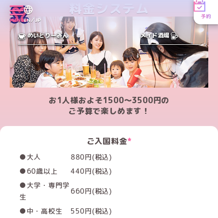
料金システム
予約
MENU
EN／JP
めいどりーみん
メイド酒場
お1人様およそ1500～3500円の
ご予算で楽しめます！
ご入国料金
*
●大人
880円(税込)
●60歳以上
440円(税込)
●大学・専門学
660円(税込)
生
●中・高校生
550円(税込)