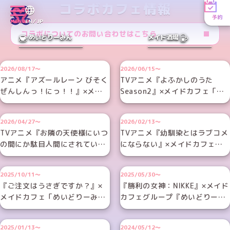
コラボカフェ情報
予約
MENU
EN／JP
コラボについてのお問い合わせはこちら
めいどりーみん
メイド酒場
2026/08/17～
2026/06/15～
アニメ『アズールレーン びそく
TVアニメ『よふかしのうた
ぜんしんっ！にっ！！』×メイ
Season2』×メイドカフェ「め
ドカフェ「めいどりーみん」の
いどりーみん」のコラボカフェ
コラボカフェが8月17日（月）
が6月15日（月）より開催決定
2026/04/27～
2026/02/13～
より開催決定！
TVアニメ『お隣の天使様にいつ
TVアニメ『幼馴染とはラブコメ
の間にか駄目人間にされていた
にならない』×メイドカフェ
件2』×メイドカフェ「めいど
「めいどりーみん」のコラボカ
りーみん」のコラボカフェが4
フェが2月13日（金）より開
2025/10/11～
2025/05/30～
月27日（月）より開催！
催！
『ご注文はうさぎですか？』×
『勝利の女神：NIKKE』×メイド
メイドカフェ「めいどりーみ
カフェグループ『めいどりーみ
ん」のコラボカフェが10月11
ん』のコラボカフェが開催決
日（土）より開催！
定！
2025/01/13～
2024/05/12～