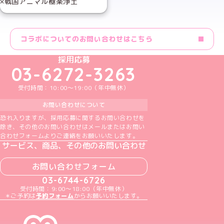
×戦国アニマル極楽浄土
コラボについてのお問い合わせはこちら
めいどりーみんTikTok公式アカウント
めいどりーみんX公式アカウント
めいどりーみんInstagram公式アカウント
めいどりーみんFacebook公式アカウン
めいどりーみんYouTube公式アカ
採用応募
03-6272-3263
受付時間：10:00～19:00（年中無休）
お問い合わせについて
恐れ入りますが、採用応募に関するお問い合わせを
除き、その他のお問い合わせはメールまたはお問い
合わせフォームよりご連絡をお願いいたします。
サービス、商品、その他のお問い合わせ
お問い合わせフォーム
03-6744-6726
受付時間：9:00～18:00（年中無休）
＊ご予約は
予約フォーム
からお願いいたします。