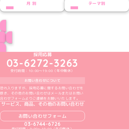
NEXT
月別
テーマ別
きりこプロフィール
ブログ トップページへ
めいどりーみんTikTok公式アカウント
めいどりーみんX公式アカウント
めいどりーみんInstagram公式アカウント
めいどりーみんFacebook公式アカウン
めいどりーみんYouTube公式アカ
採用応募
03-6272-3263
受付時間：10:00～19:00（年中無休）
お問い合わせについて
恐れ入りますが、採用応募に関するお問い合わせを
除き、その他のお問い合わせはメールまたはお問い
合わせフォームよりご連絡をお願いいたします。
サービス、商品、その他のお問い合わせ
お問い合わせフォーム
03-6744-6726
受付時間：9:00～18:00（年中無休）