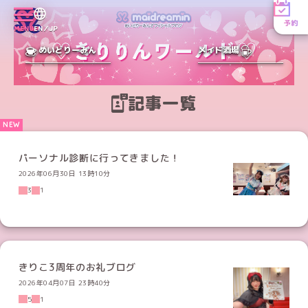
予約
MENU
EN／JP
めいどりーみん
メイド酒場
記事一覧
パーソナル診断に行ってきました！
2026年06月30日 13時10分
3
1
きりこ3周年のお礼ブログ
2026年04月07日 23時40分
5
1