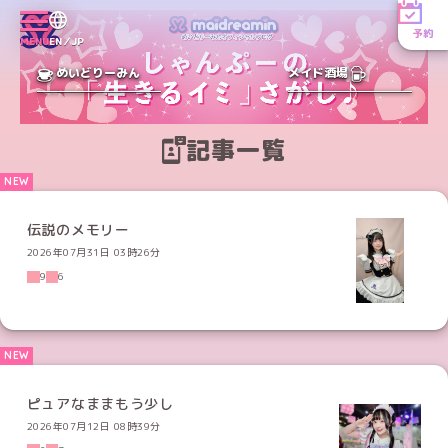
予約
MENU
EN／JP
めいどりーみん
メイド酒場
記事一覧
伝説のメモリー
2026年07月31日 03時26分
9
6
ピュアなままもう少し
2026年07月12日 08時39分