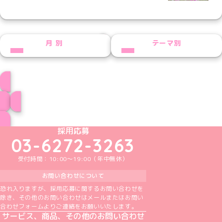
NEXT
月別
テーマ別
しゃんぷー★プロフィール
ブログ トップページへ
めいどりーみんTikTok公式アカウント
めいどりーみんX公式アカウント
めいどりーみんInstagram公式アカウント
めいどりーみんFacebook公式アカウン
めいどりーみんYouTube公式アカ
採用応募
03-6272-3263
受付時間：10:00～19:00（年中無休）
お問い合わせについて
恐れ入りますが、採用応募に関するお問い合わせを
除き、その他のお問い合わせはメールまたはお問い
合わせフォームよりご連絡をお願いいたします。
サービス、商品、その他のお問い合わせ