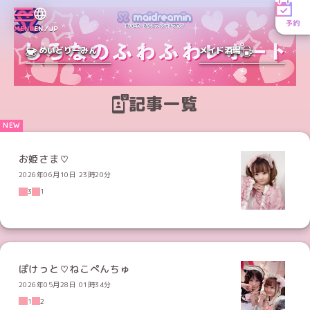
予約
MENU
EN／JP
めいどりーみん
メイド酒場
記事一覧
お姫さま♡
2026年06月10日 23時20分
3
1
ぽけっと♡ねこぺんちゅ
2026年05月28日 01時34分
1
2