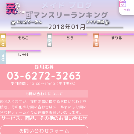
メイド ブログ
予約
マンスリーランキング
MENU
EN／JP
めいどりーみん
メイド酒場
2018年01月
ももこ
ちう
まりる
1
2
3
位
位
位
しゃけ
4
位
めいどりーみんTikTok公式アカウント
めいどりーみんX公式アカウント
めいどりーみんInstagram公式アカウント
めいどりーみんFacebook公式アカウン
めいどりーみんYouTube公式アカ
採用応募
03-6272-3263
受付時間：10:00～19:00（年中無休）
お問い合わせについて
恐れ入りますが、採用応募に関するお問い合わせを
除き、その他のお問い合わせはメールまたはお問い
合わせフォームよりご連絡をお願いいたします。
サービス、商品、その他のお問い合わせ
お問い合わせフォーム