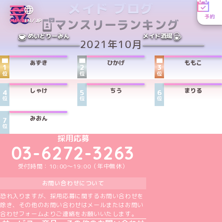
メイド ブログ
予約
マンスリーランキング
MENU
EN／JP
めいどりーみん
メイド酒場
2021年10月
あずき
ひかげ
ももこ
1
2
3
位
位
位
しゃけ
ちう
まりる
4
5
6
位
位
位
みおん
7
位
めいどりーみんTikTok公式アカウント
めいどりーみんX公式アカウント
めいどりーみんInstagram公式アカウント
めいどりーみんFacebook公式アカウン
めいどりーみんYouTube公式アカ
採用応募
03-6272-3263
受付時間：10:00～19:00（年中無休）
お問い合わせについて
恐れ入りますが、採用応募に関するお問い合わせを
除き、その他のお問い合わせはメールまたはお問い
合わせフォームよりご連絡をお願いいたします。