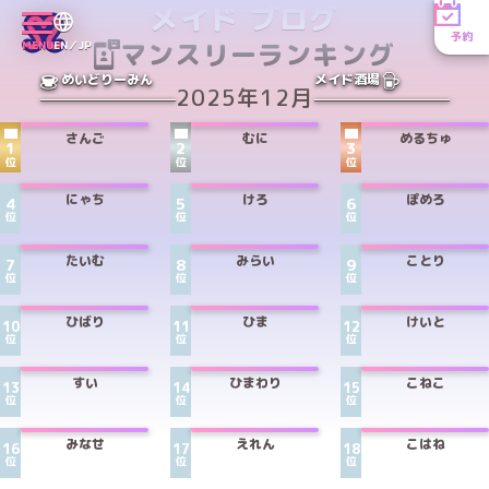
メイド ブログ
予約
マンスリーランキング
MENU
EN／JP
めいどりーみん
メイド酒場
2025年12月
さんご
むに
めるちゅ
1
2
3
位
位
位
にゃち
けろ
ぽめろ
4
5
6
位
位
位
たいむ
みらい
ことり
7
8
9
位
位
位
ひばり
ひま
けいと
10
11
12
位
位
位
すい
ひまわり
こねこ
13
14
15
位
位
位
みなせ
えれん
こはね
16
17
18
位
位
位