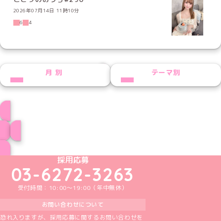
2026年07月14日 11時10分
6
4
NEXT
月別
テーマ別
ことりプロフィール
ブログ トップページへ
めいどりーみんTikTok公式アカウント
めいどりーみんX公式アカウント
めいどりーみんInstagram公式アカウント
めいどりーみんFacebook公式アカウン
めいどりーみんYouTube公式アカ
採用応募
03-6272-3263
受付時間：10:00～19:00（年中無休）
お問い合わせについて
恐れ入りますが、採用応募に関するお問い合わせを