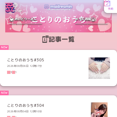
予約
MENU
EN／JP
めいどりーみん
メイド酒場
記事一覧
ことりのおうち#305
2026年08月06日 12時07分
3
1
ことりのおうち#304
2026年08月04日 12時10分