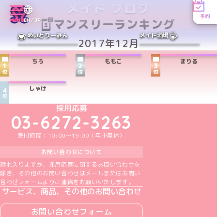
メイド ブログ
予約
マンスリーランキング
MENU
EN／JP
めいどりーみん
メイド酒場
2017年12月
ちう
ももこ
まりる
1
2
3
位
位
位
しゃけ
4
位
めいどりーみんTikTok公式アカウント
めいどりーみんX公式アカウント
めいどりーみんInstagram公式アカウント
めいどりーみんFacebook公式アカウン
めいどりーみんYouTube公式アカ
採用応募
03-6272-3263
受付時間：10:00～19:00（年中無休）
お問い合わせについて
恐れ入りますが、採用応募に関するお問い合わせを
除き、その他のお問い合わせはメールまたはお問い
合わせフォームよりご連絡をお願いいたします。
サービス、商品、その他のお問い合わせ
お問い合わせフォーム