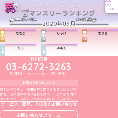
メイド ブログ
予約
マンスリーランキング
MENU
EN／JP
めいどりーみん
メイド酒場
2020年05月
ももこ
しゃけ
まりる
1
2
3
位
位
位
ちう
みおん
4
5
位
位
めいどりーみんTikTok公式アカウント
めいどりーみんX公式アカウント
めいどりーみんInstagram公式アカウント
めいどりーみんFacebook公式アカウン
めいどりーみんYouTube公式アカ
採用応募
03-6272-3263
受付時間：10:00～19:00（年中無休）
お問い合わせについて
恐れ入りますが、採用応募に関するお問い合わせを
除き、その他のお問い合わせはメールまたはお問い
合わせフォームよりご連絡をお願いいたします。
サービス、商品、その他のお問い合わせ
お問い合わせフォーム