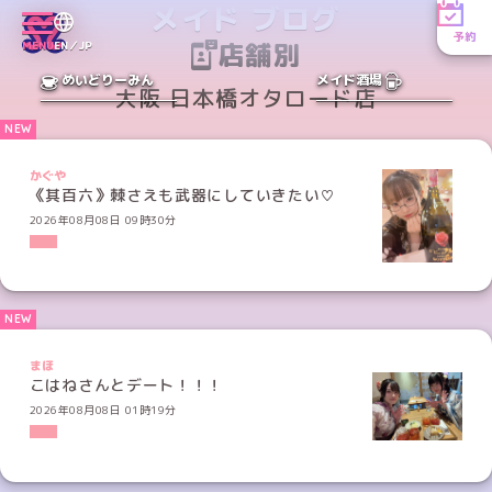
メイド ブログ
予約
店舗別
MENU
EN／JP
めいどりーみん
メイド酒場
大阪 日本橋オタロード店
かぐや
《其百六》棘さえも武器にしていきたい♡
2026年08月08日 09時30分
まほ
こはねさんとデート！！！
2026年08月08日 01時19分