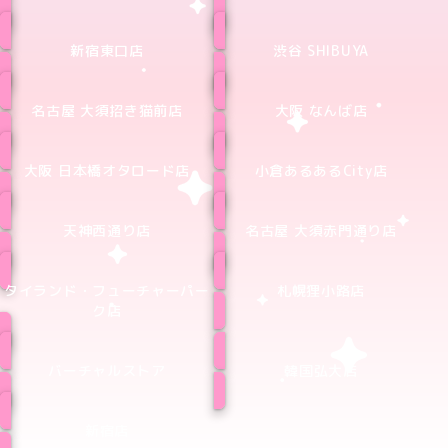
新宿東口店
渋谷 SHIBUYA
名古屋 大須招き猫前店
大阪 なんば店
大阪 日本橋オタロード店
小倉あるあるCity店
天神西通り店
名古屋 大須赤門通り店
タイランド・フューチャーパー
札幌狸小路店
ク店
バーチャルストア
韓国弘大店
新宿店