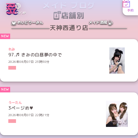
メイド ブログ
予約
店舗別
MENU
EN／JP
めいどりーみん
メイド酒場
天神西通り店
れみ
97.♬ きみの白昼夢の中で
2026年08月07日 23時30分
うーたん
3ページめ♥
2026年08月07日 22時21分