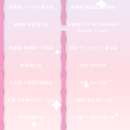
秋葉原 アイドル通り店
秋葉原 電気街口駅前店
秋葉原 中央通り店
秋葉原 LIVE RESTAURANT
Heaven’s Gate
秋葉原 外神田一丁目店
池袋 サンシャイン通り店
新宿東口店
渋谷 SHIBUYA
名古屋 大須招き猫前店
大阪 なんば店
大阪 日本橋オタロード店
小倉あるあるCity店
天神西通り店
名古屋 大須赤門通り店