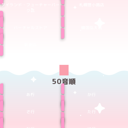
タイランド・フューチャーパー
札幌狸小路店
ク店
バーチャルストア
韓国弘大店
新宿店
50音順
あ行
か行
さ行
た行