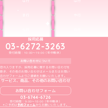
な行
は行
ま行
や行
ら行
わ行
めいどりーみんTikTok公式アカウント
めいどりーみんX公式アカウント
めいどりーみんInstagram公式アカウント
めいどりーみんFacebook公式アカウン
めいどりーみんYouTube公式アカ
採用応募
03-6272-3263
受付時間：10:00～19:00（年中無休）
お問い合わせについて
恐れ入りますが、採用応募に関するお問い合わせを
除き、その他のお問い合わせはメールまたはお問い
合わせフォームよりご連絡をお願いいたします。
サービス、商品、その他のお問い合わせ
お問い合わせフォーム
03-6744-6726
受付時間：9:00～18:00（年中無休）
＊ご予約は
予約フォーム
からお願いいたします。