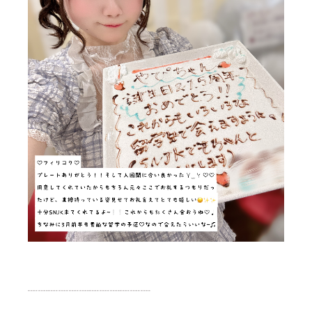
┈┈┈┈┈┈┈┈┈┈┈┈