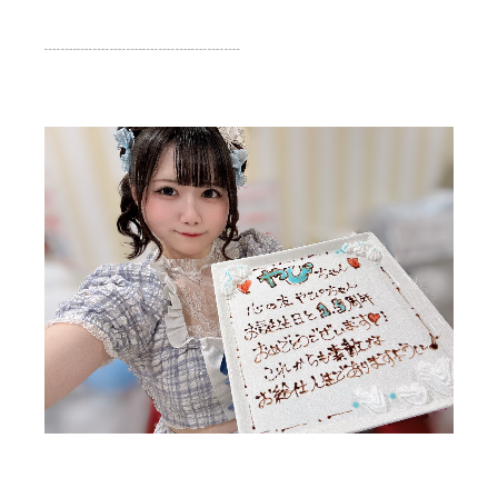
┈┈┈┈┈┈┈┈┈┈┈┈