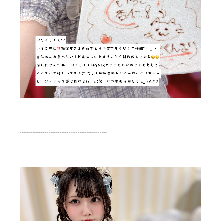
┈┈┈┈┈┈┈┈┈┈┈┈