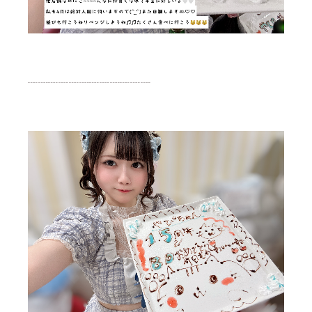
┈┈┈┈┈┈┈┈┈┈┈┈