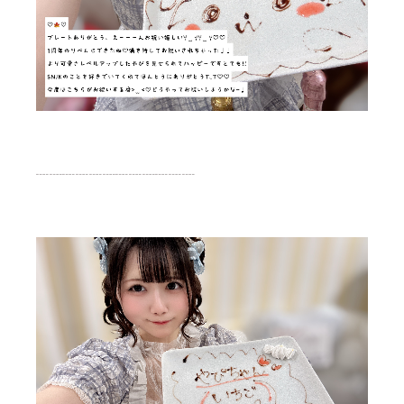
┈┈┈┈┈┈┈┈┈┈┈┈