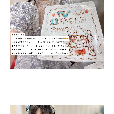
┈┈┈┈┈┈┈┈┈┈┈┈