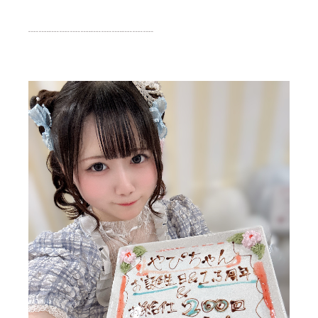
┈┈┈┈┈┈┈┈┈┈┈┈