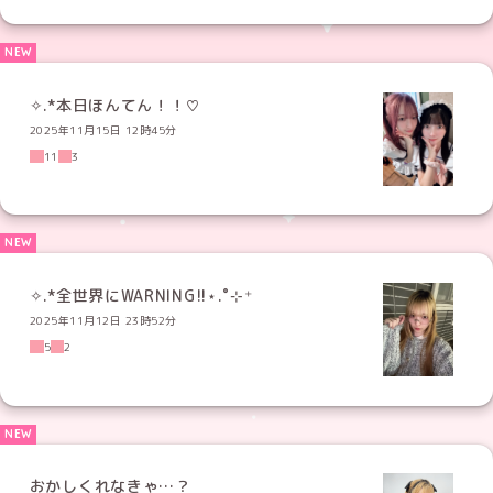
✧︎.*本日ほんてん！！♡
2025年11月15日 12時45分
11
3
✧︎.*全世界にWARNING!!⋆.˚⊹⁺
2025年11月12日 23時52分
5
2
おかしくれなきゃ…？