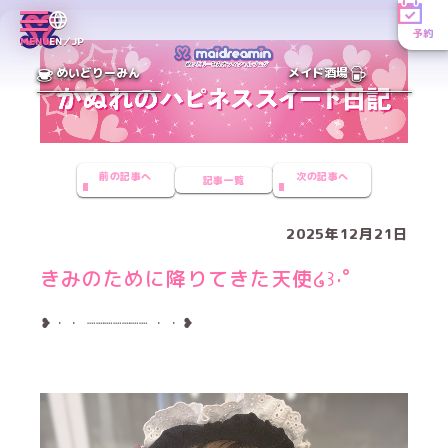
予約
MENU
EN／JP
めいどりーみん
メイド酒場
前の記事へ
次の記事へ
記事一覧
2025年12月21日
きみのために降りてきた天使໒꒱·ﾟ
❥・・ ┈┈┈┈┈┈┈ ・・❥