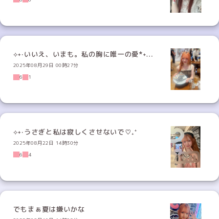
⟡˖·いいえ、いまも。私の胸に唯一の愛*˖...
2025年08月29日 00時27分
6
1
⟡˖·うさぎと私は寂しくさせないで♡₊⁺
2025年08月22日 14時30分
6
4
でもまぁ夏は嫌いかな