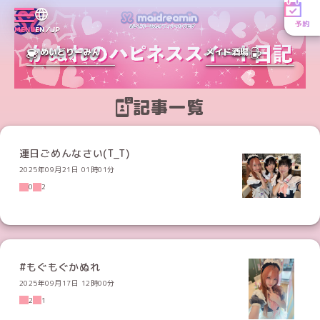
予約
MENU
EN／JP
めいどりーみん
メイド酒場
記事一覧
連日ごめんなさい(T_T)
2025年09月21日 01時01分
0
2
#もぐもぐかぬれ
2025年09月17日 12時00分
2
1