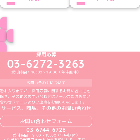
プロフィール
ブログ トップページへ
めいどりーみんTikTok公式アカウント
めいどりーみんX公式アカウント
めいどりーみんInstagram公式アカウント
めいどりーみんFacebook公式アカウン
めいどりーみんYouTube公式アカ
採用応募
03-6272-3263
受付時間：10:00～19:00（年中無休）
お問い合わせについて
恐れ入りますが、採用応募に関するお問い合わせを
除き、その他のお問い合わせはメールまたはお問い
合わせフォームよりご連絡をお願いいたします。
サービス、商品、その他のお問い合わせ
お問い合わせフォーム
03-6744-6726
受付時間：9:00～18:00（年中無休）
＊ご予約は
予約フォーム
からお願いいたします。