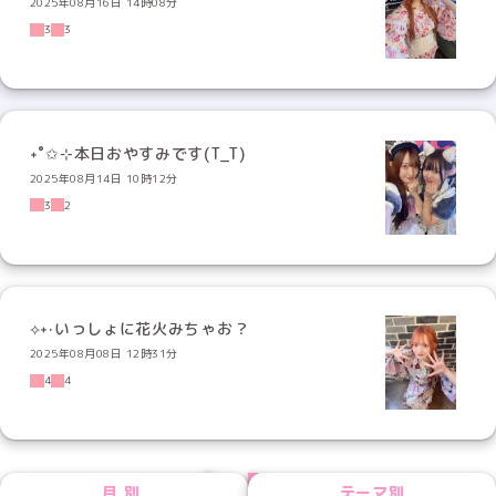
2025年08月16日 14時08分
3
3
˖˚✩⊹本日おやすみです(T_T)
2025年08月14日 10時12分
3
2
⟡˖·いっしょに花火みちゃお？
2025年08月08日 12時31分
4
4
PREV
NEXT
月別
テーマ別