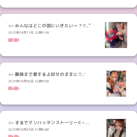
⟡˖·みんなはどこの国にいきたい〜？♡₊˚
2025年09月11日 22時51分
6
3
⟡˖·酸味まで愛するよ仰せのままに♡₊⁺
2025年09月06日 22時53分
4
0
⟡˖·まるでマンハッタンストーリー☪︎⋆...
2025年09月03日 01時04分
6
0