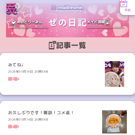
予約
MENU
EN／JP
めいどりーみん
メイド酒場
記事一覧
みてね♩
2026年05月19日 20時34分
3
4
お久しぶりです！雑談！コメ返！
2026年05月14日 20時39分
4
3