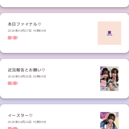
本日ファイナル♡
2026年04月27日 10時00分
1
1
近況報告とお願い♡
2026年04月26日 20時00分
2
1
イースター♡
2026年04月24日 10時30分
3
0