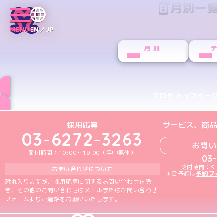
月別一
MENU
EN／JP
月別
ブログ トップペー
めいどりーみんTikTok公式アカウン
めいどりーみんX公式アカウント
めいどりーみんInstagra
めいどりーみんFace
めいどりーみんY
採用応募
サービス、商品
03-6272-3263
お問い
受付時間：10:00～19:00（年中無休）
03
受付時間：9:
お問い合わせについて
＊ご予約は
予約フ
恐れ入りますが、採用応募に関するお問い合わせを除
き、その他のお問い合わせはメールまたはお問い合わせ
フォームよりご連絡をお願いいたします。