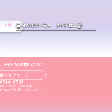
覧
テーマ別
めいどりーみん
メイド酒場
ジへ
ト
m公式アカウント
book公式アカウント
ouTube公式アカウント
、その他のお問い合わせ
合わせフォーム
-6744-6726
00～18:00（年中無休）
ォーム
からお願いいたします。