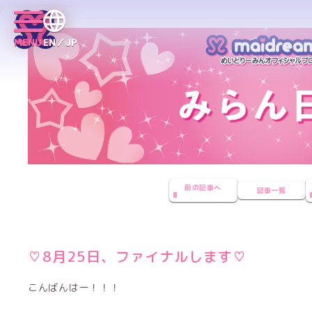
MENU
EN／JP
前の記事へ
記事一覧
♡8月25日、ファイナルします♡
こんばんはー！！！