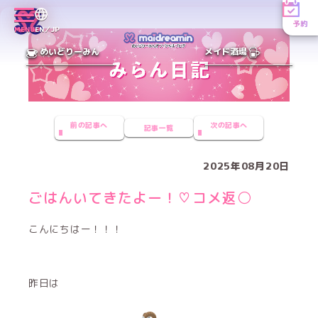
予約
MENU
EN／JP
めいどりーみん
メイド酒場
前の記事へ
次の記事へ
記事一覧
2025年08月20日
ごはんいてきたよー！♡コメ返⚪️
こんにちはー！！！
昨日は