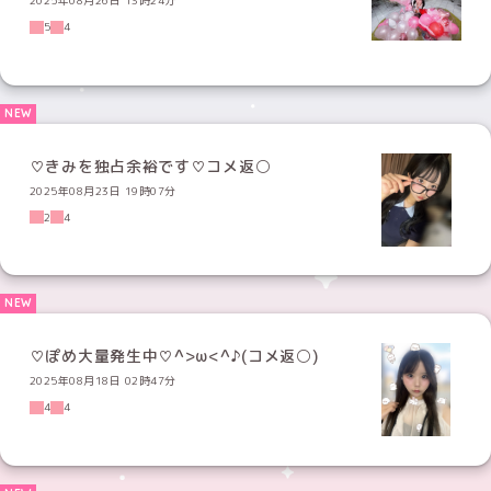
2025年08月26日 13時24分
5
4
♡きみを独占余裕です♡コメ返⚪️
2025年08月23日 19時07分
2
4
♡ぽめ大量発生中♡^>ω<^♪(コメ返⚪️)
2025年08月18日 02時47分
4
4