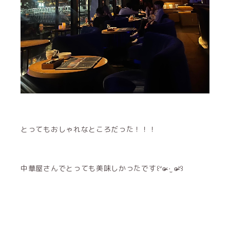
とってもおしゃれなところだった！！！
中華屋さんでとっても美味しかったです꒰ᐡɞ̴̶̷ ·̫ ɞ̴̶̷ᐡ꒱