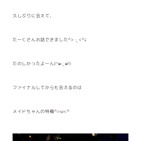
久しぶりに会えて、
たーくさんお話できました^> ·̫ <^♩
たのしかったよーん꒰ᐡɞ̴̶̷ ·̫ ɞ̴̶̷ᐡ꒱
ファイナルしてからも会えるのは
メイドちゃんの特権^>ω<^