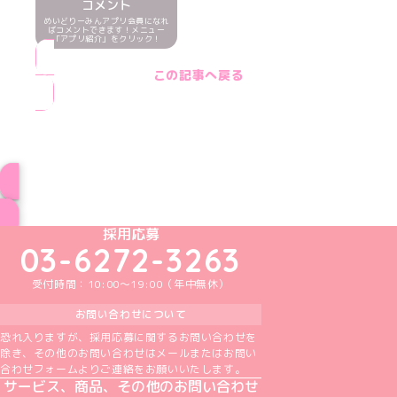
コメント
めいどりーみんアプリ会員になれ
ばコメントできます！メニュー
「アプリ紹介」をクリック！
この記事へ戻る
ブログ トップページへ
めいどりーみんTikTok公式アカウント
めいどりーみんX公式アカウント
めいどりーみんInstagram公式アカウント
めいどりーみんFacebook公式アカウン
めいどりーみんYouTube公式アカ
採用応募
03-6272-3263
受付時間：10:00～19:00（年中無休）
お問い合わせについて
恐れ入りますが、採用応募に関するお問い合わせを
除き、その他のお問い合わせはメールまたはお問い
合わせフォームよりご連絡をお願いいたします。
サービス、商品、その他のお問い合わせ