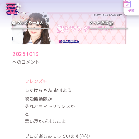
予約
MENU
EN／JP
めいどりーみん
メイド酒場
20251013
へのコメント
フレンズ✨
しゃけちゃん おはよう
攻殻機動隊か
それともマトリックスか
と
思い浮かぶましたよ
ブログ楽しみにしています(⁠^⁠^⁠)/