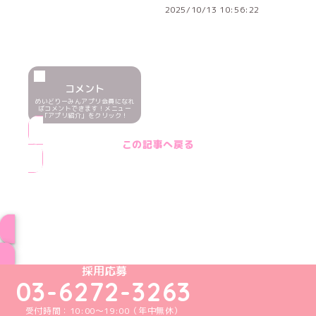
2025/10/13 10:56:22
コメント
めいどりーみんアプリ会員になれ
ばコメントできます！メニュー
「アプリ紹介」をクリック！
この記事へ戻る
ブログ トップページへ
めいどりーみんTikTok公式アカウント
めいどりーみんX公式アカウント
めいどりーみんInstagram公式アカウント
めいどりーみんFacebook公式アカウン
めいどりーみんYouTube公式アカ
採用応募
03-6272-3263
受付時間：10:00～19:00（年中無休）