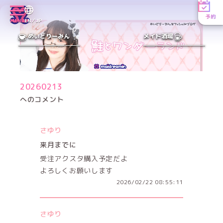
予約
MENU
EN／JP
めいどりーみん
メイド酒場
20260213
へのコメント
さゆり
来月までに
受注アクスタ購入予定だよ
よろしくお願いします
2026/02/22 08:55:11
さゆり