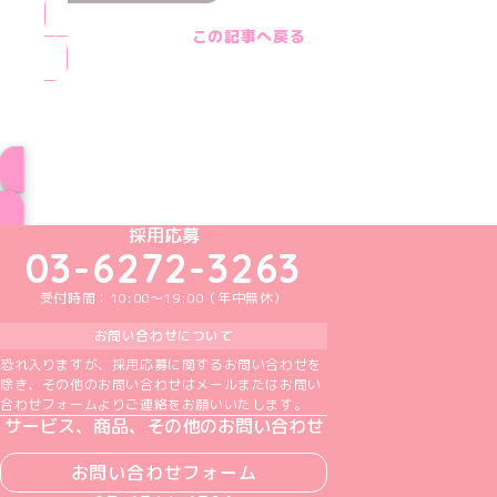
この記事へ戻る
ブログ トップページへ
めいどりーみんTikTok公式アカウント
めいどりーみんX公式アカウント
めいどりーみんInstagram公式アカウント
めいどりーみんFacebook公式アカウン
めいどりーみんYouTube公式アカ
採用応募
03-6272-3263
受付時間：10:00～19:00（年中無休）
お問い合わせについて
恐れ入りますが、採用応募に関するお問い合わせを
除き、その他のお問い合わせはメールまたはお問い
合わせフォームよりご連絡をお願いいたします。
サービス、商品、その他のお問い合わせ
お問い合わせフォーム