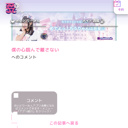
予約
MENU
EN／JP
めいどりーみん
メイド酒場
僕の心掴んで離さない
へのコメント
コメント
めいどりーみんアプリ会員になれ
ばコメントできます！メニュー
「アプリ紹介」をクリック！
この記事へ戻る