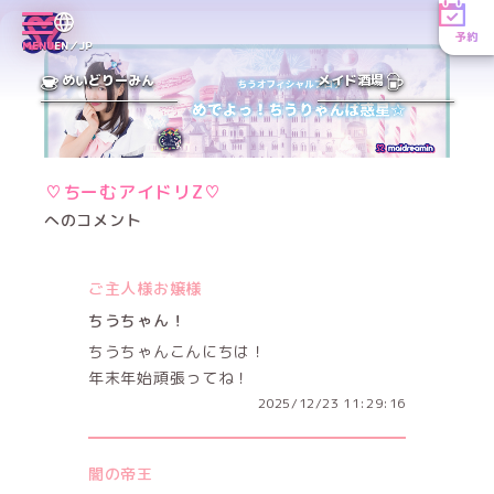
予約
MENU
EN／JP
めいどりーみん
メイド酒場
♡ちーむアイドリZ♡
へのコメント
ご主人様お嬢様
ちうちゃん！
ちうちゃんこんにちは！
年末年始頑張ってね！
2025/12/23 11:29:16
闇の帝王