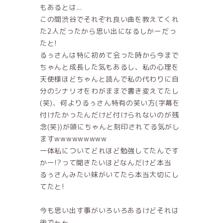
もあるとは...
この間渋谷でそれぞれ良い曲を教えてくれ
た2人だったから思い出になるしかーだっ
たと!
るぅさんは特に初めて会った時から今まで
ちゃんと成長した気もあるし、私の心理を
天使様ほどちゃんと読んで私の代わりに自
分のシナリオをわがままで書き変えてたし
(笑)、何よりるぅさん特有の笑い方(字幕を
付けたかったんだけど付けられないのが残
念(笑))が頭にちゃんと刻印されてる気がし
ますwwwwwwwww
一体私についてどれほど勉強してたんです
かー!?って聞きたいほどなんだけど本当
るぅさんみたい妹がいてたら本当大切にし
てたと!
今も思い出す事がいろいろあるけどそれは
後で←←