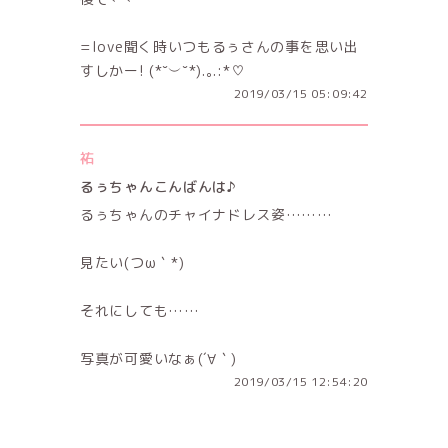
=love聞く時いつもるぅさんの事を思い出
すしかー! (*˘︶˘*).｡.:*♡
2019/03/15 05:09:42
祐
るぅちゃんこんばんは♪
るぅちゃんのチャイナドレス姿………
見たい(つω｀*)
それにしても……
写真が可愛いなぁ(´∀｀)
2019/03/15 12:54:20