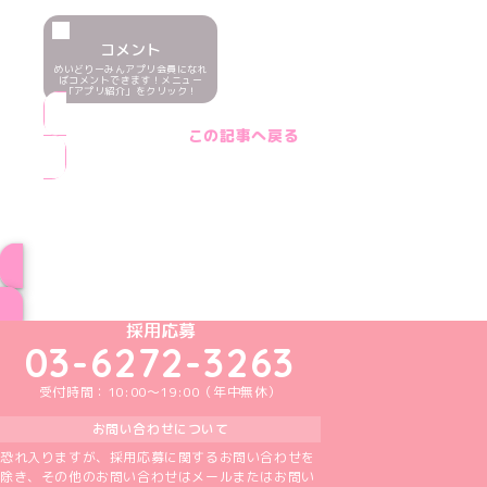
コメント
めいどりーみんアプリ会員になれ
ばコメントできます！メニュー
「アプリ紹介」をクリック！
この記事へ戻る
ブログ トップページへ
めいどりーみんTikTok公式アカウント
めいどりーみんX公式アカウント
めいどりーみんInstagram公式アカウント
めいどりーみんFacebook公式アカウン
めいどりーみんYouTube公式アカ
採用応募
03-6272-3263
受付時間：10:00～19:00（年中無休）
お問い合わせについて
恐れ入りますが、採用応募に関するお問い合わせを
除き、その他のお問い合わせはメールまたはお問い