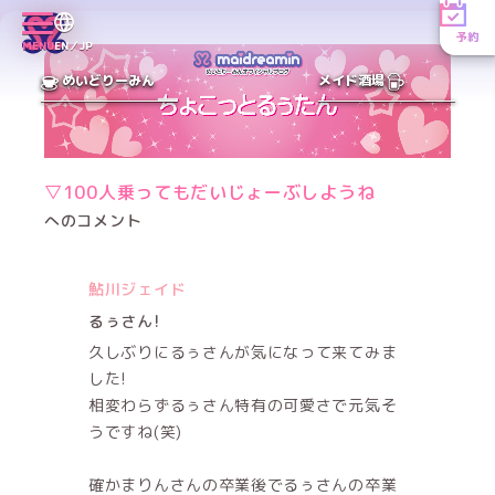
予約
MENU
EN／JP
めいどりーみん
メイド酒場
▽100人乗ってもだいじょーぶしようね
へのコメント
鮎川ジェイド
るぅさん!
久しぶりにるぅさんが気になって来てみま
した!
相変わらずるぅさん特有の可愛さで元気そ
うですね(笑)
確かまりんさんの卒業後でるぅさんの卒業