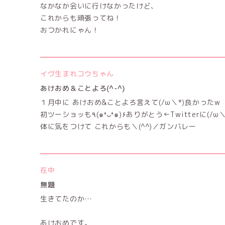
なかなか会いに行けなかったけど、
これからも頑張ってね！
おつかれにゃん！
イヴ生まれコウちゃん
あけおめ＆ことよろ(^-^)
１月中に あけおめ&ことよろ言えて(/ω＼*)良かったw
初ツーショッも٩(๑❛ᴗ❛๑)۶ありがとう←Twitter
体に気をつけて これからも＼(^^)／ガンバレー
在中
無題
生きてたのか…
あけおめです。