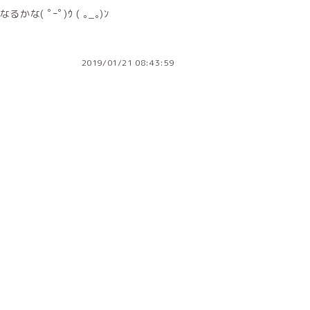
 ﾟｰﾟ)ｳ ( ｡_｡)ﾝ
2019/01/21 08:43:59
ジへ