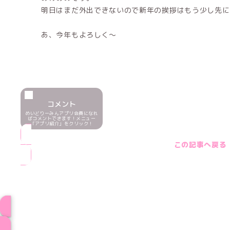
明日はまだ外出できないので新年の挨拶はもう少し先になるかな(
あ、今年もよろしく～
コメント
めいどりーみんアプリ会員になれ
ばコメントできます！メニュー
「アプリ紹介」をクリック！
この記事へ戻る
ブログ トップペー