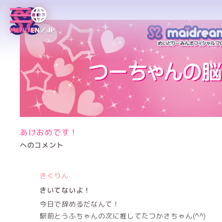
MENU
EN／JP
あけおめです！
へのコメント
きくりん
きいてないよ！
今日で辞めるだなんて！
駅前とうふちゃんの次に推してたつかさちゃん(^^)