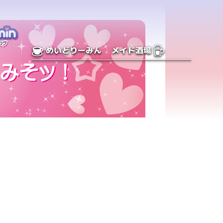
めいどりーみん
メイド酒場