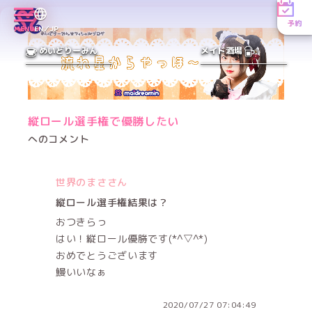
予約
MENU
EN／JP
めいどりーみん
メイド酒場
縦ロール選手権で優勝したい
へのコメント
世界のまささん
縦ロール選手権結果は？
おつきらっ
はい！縦ロール優勝です(*^▽^*)
おめでとうございます
鰻いいなぁ
2020/07/27 07:04:49