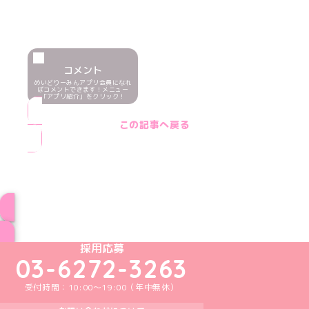
コメント
めいどりーみんアプリ会員になれ
ばコメントできます！メニュー
「アプリ紹介」をクリック！
この記事へ戻る
ブログ トップページへ
めいどりーみんTikTok公式アカウント
めいどりーみんX公式アカウント
めいどりーみんInstagram公式アカウント
めいどりーみんFacebook公式アカウン
めいどりーみんYouTube公式アカ
採用応募
03-6272-3263
受付時間：10:00～19:00（年中無休）