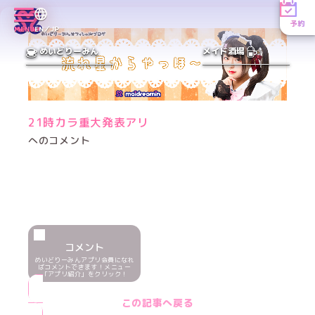
予約
MENU
EN／JP
めいどりーみん
メイド酒場
21時カラ重大発表アリ
へのコメント
コメント
めいどりーみんアプリ会員になれ
ばコメントできます！メニュー
「アプリ紹介」をクリック！
この記事へ戻る