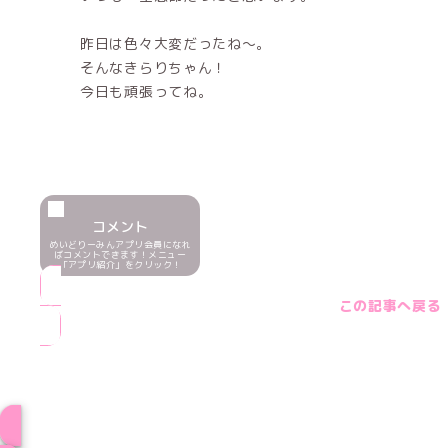
昨日は色々大変だったね～。
そんなきらりちゃん！
今日も頑張ってね。
コメント
めいどりーみんアプリ会員になれ
ばコメントできます！メニュー
「アプリ紹介」をクリック！
この記事へ戻る
ブログ トップペー