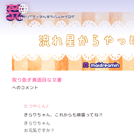
MENU
EN／JP
取り急ぎ真面目な文書
へのコメント
たつやくん♪
きらりちゃん、これからも頑張ってね‼️
きらりちゃん
お元気ですか？