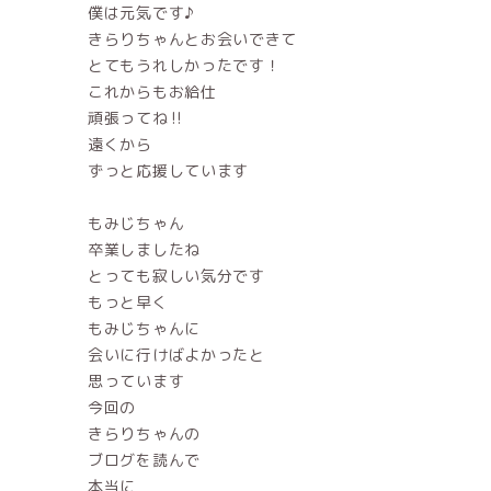
僕は元気です♪
きらりちゃんとお会いできて
とてもうれしかったです！
これからもお給仕
頑張ってね‼️
遠くから
ずっと応援しています
もみじちゃん
卒業しましたね
とっても寂しい気分です
もっと早く
もみじちゃんに
会いに行けばよかったと
思っています
今回の
きらりちゃんの
ブログを読んで
本当に