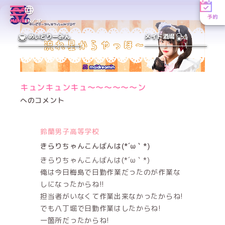
予約
MENU
EN／JP
めいどりーみん
メイド酒場
キュンキュンキュ〜〜〜〜〜〜ン
へのコメント
鈴蘭男子高等学校
きらりちゃんこんばんは(*´ω｀*)
きらりちゃんこんばんは(*´ω｀*)
俺は今日梅島で日勤作業だったのが作業な
しになったからね!!
担当者がいなくて作業出来なかったからね!
でも八丁堀で日勤作業はしたからね!
一箇所だったからね!