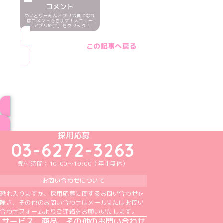
コメント
めいどりーみんアプリ会員になれ
ばコメントできます！メニュー
「アプリ紹介」をクリック！
この記事へ戻る
ブログ トップページへ
めいどりーみんTikTok公式アカウント
めいどりーみんX公式アカウント
めいどりーみんInstagram公式アカウント
めいどりーみんFacebook公式アカウン
めいどりーみんYouTube公式アカ
採用応募
03-6272-3263
受付時間：10:00～19:00（年中無休）
お問い合わせについて
恐れ入りますが、採用応募に関するお問い合わせを
除き、その他のお問い合わせはメールまたはお問い
合わせフォームよりご連絡をお願いいたします。
サービス、商品、その他のお問い合わせ