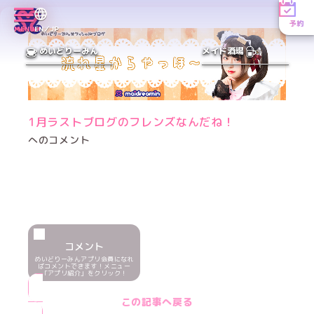
予約
MENU
EN／JP
めいどりーみん
メイド酒場
1月ラストブログのフレンズなんだね！
へのコメント
コメント
めいどりーみんアプリ会員になれ
ばコメントできます！メニュー
「アプリ紹介」をクリック！
この記事へ戻る