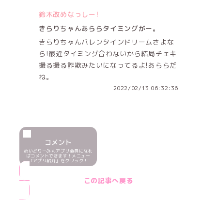
鈴木改めなっしー!
きらりちゃんあららタイミングがー。
きらりちゃんバレンタインドリームさよな
ら!最近タイミング合わないから結局チェキ
撮る撮る詐欺みたいになってるよ!あららだ
ね。
2022/02/13 06:32:36
コメント
めいどりーみんアプリ会員になれ
ばコメントできます！メニュー
「アプリ紹介」をクリック！
この記事へ戻る