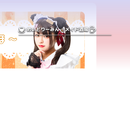
めいどりーみん
メイド酒場