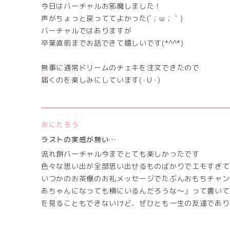
今日はバーチャルお邪魔しました！
声がちょっと戻っててよかった(´；ω；｀)
バーチャルではありますが
卒業直前までお話できて嬉しいです(*^^*)
無事に通常ドリームのチェキを注文できたので
届くのを楽しみにしています(･Ｕ･)
おにたろう
ラストの実感が無い…
流れ餅バーチャル今までとても楽しかったです
色々な思い出が全部思い出せるものばかりでエモすぎ
いつかのお茶爆のお礼メッセージでたぶんおもちチャン
あちゃんになっても横にいるんだろうな〜」って書いて
を見ることもできないけど、ぜひとも一生の友達であり