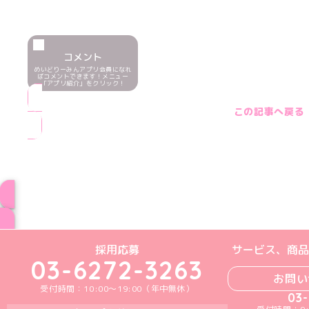
コメント
めいどりーみんアプリ会員になれ
ばコメントできます！メニュー
「アプリ紹介」をクリック！
この記事へ戻る
ブログ トップペー
めいどりーみんTikTok公式アカウン
めいどりーみんX公式アカウント
めいどりーみんInstagra
めいどりーみんFace
めいどりーみんY
採用応募
サービス、商品
03-6272-3263
お問い
受付時間：10:00～19:00（年中無休）
03