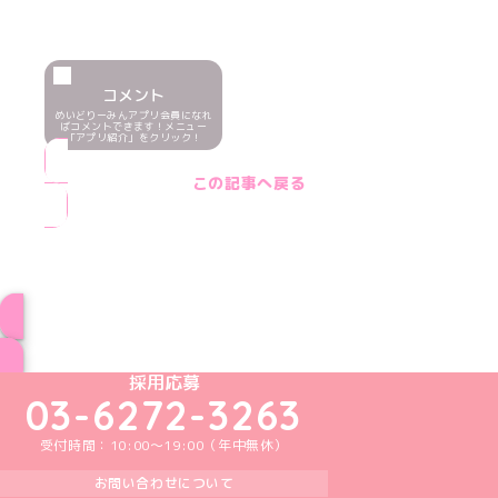
コメント
めいどりーみんアプリ会員になれ
ばコメントできます！メニュー
「アプリ紹介」をクリック！
この記事へ戻る
ブログ トップページへ
めいどりーみんTikTok公式アカウント
めいどりーみんX公式アカウント
めいどりーみんInstagram公式アカウント
めいどりーみんFacebook公式アカウン
めいどりーみんYouTube公式アカ
採用応募
03-6272-3263
受付時間：10:00～19:00（年中無休）
お問い合わせについて