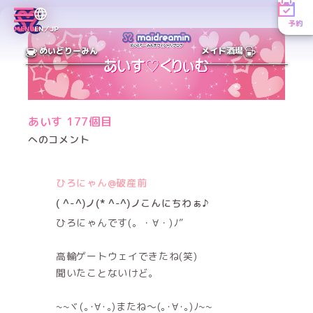
予約
MENU
EN／JP
めいどりーみん
メイド酒場
あいす 177個目
へのコメント
ひろにゃん@破産前
( ^-^)ノ(* ^-^)ノこんにちわぁ♪
ひろにゃんです(。・∀・)ﾉ”
高輪ゲートウェイできたね(笑)
聞いたことないけど。
~~ヾ(｡･∀･｡)またね〜(｡･∀･｡)ﾉ~~