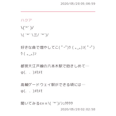
2020/05/28 05:06:59
ハクア
\(˙꒳˙ )/
\( ˙꒳​˙ \三/ ˙꒳​˙)/
好きな曲で増やしてこ( ﾟｰﾟ)ｳ ( ｡_｡)ﾝ( ﾟｰﾟ)
ｳ ( ｡_｡)ﾝ
都営大江戸線の六本木駅で抱きしめて…
φ(．．)ﾒﾓﾒﾓ
高輪ゲードウェイ駅ができる頃には…
φ(．．)ﾒﾓﾒﾓ
聞いてみるε≡≡\( ˙꒳˙)/ｼｭﾀﾀﾀﾀ
2020/05/28 02:02:58