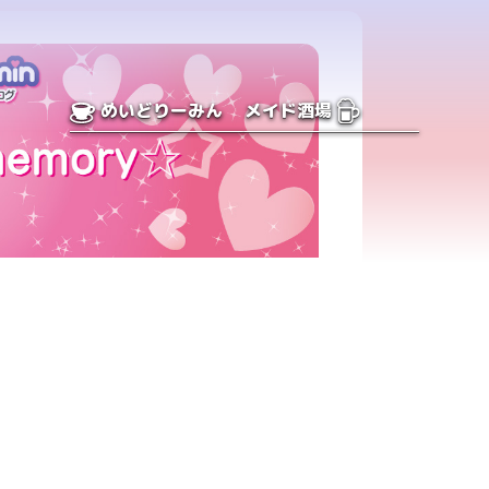
めいどりーみん
メイド酒場