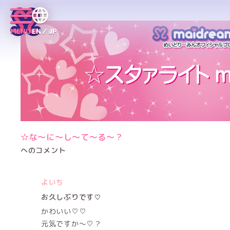
MENU
EN／JP
☆な～に～し～て～る～？
へのコメント
よいち
お久しぶりです♡
かわいい♡♡
元気ですか〜♡？