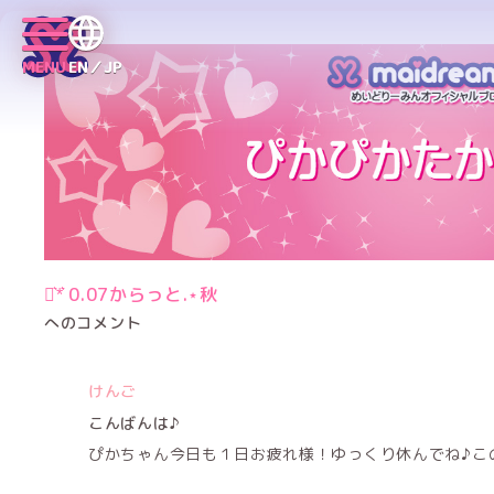
MENU
EN／JP
⋆͛*͛ 0.07からっと.⋆秋
へのコメント
けんご
こんばんは♪
ぴかちゃん今日も１日お疲れ様！ゆっくり休んでね♪こ