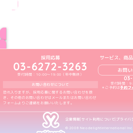
ブログ トップペー
めいどりーみんTikTok公式アカウン
めいどりーみんX公式アカウント
めいどりーみんInstagra
めいどりーみんFace
めいどりーみんY
採用応募
サービス、商品
03-6272-3263
お問い
受付時間：10:00～19:00（年中無休）
03
受付時間：9:
お問い合わせについて
＊ご予約は
予約フ
恐れ入りますが、採用応募に関するお問い合わせを除
き、その他のお問い合わせはメールまたはお問い合わせ
フォームよりご連絡をお願いいたします。
企業情報
サイト利用について
プライバ
© 2008 Neodelightinternational Inc