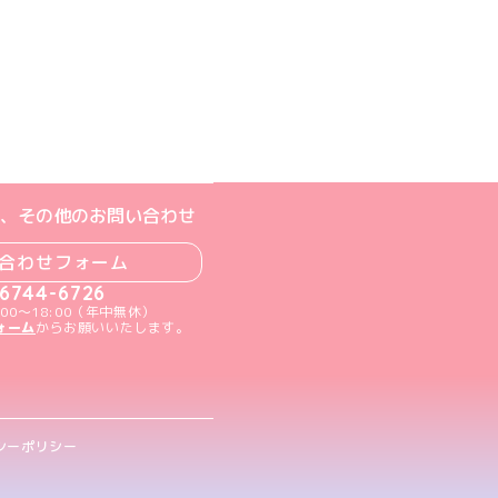
ジへ
ト
m公式アカウント
book公式アカウント
ouTube公式アカウント
、その他のお問い合わせ
合わせフォーム
-6744-6726
00～18:00（年中無休）
ォーム
からお願いいたします。
シーポリシー
.