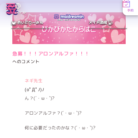
予約
MENU
EN／JP
めいどりーみん
メイド酒場
急募！！！アロンアルファ！！！
へのコメント
ネギ先生
(oﾟДﾟﾉ)ﾉ
ん？(´・ω・`)?
アロンアルファ？(´・ω・`)?
何に必要だったのかな？(´・ω・`)?