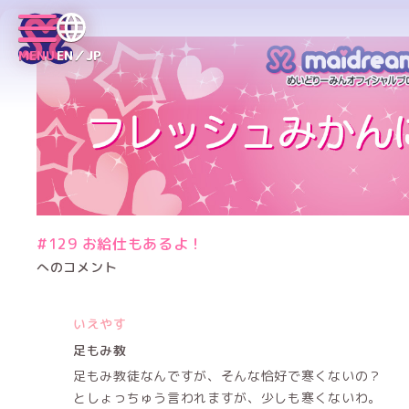
MENU
EN／JP
#129 お給仕もあるよ！
へのコメント
いえやす
足もみ教
足もみ教徒なんですが、そんな恰好で寒くないの？
としょっちゅう言われますが、少しも寒くないわ。