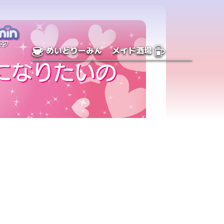
めいどりーみん
メイド酒場