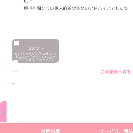
以上
癖毛仲間なりの個人的願望多めのアドバイスでした笑
コメント
めいどりーみんアプリ会員になれ
ばコメントできます！メニュー
「アプリ紹介」をクリック！
この記事へ戻る
ブログ トップペー
めいどりーみんTikTok公式アカウン
めいどりーみんX公式アカウント
めいどりーみんInstagra
めいどりーみんFace
めいどりーみんY
採用応募
サービス、商品