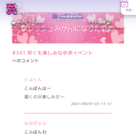
予約
MENU
EN／JP
めいどりーみん
メイド酒場
#341 早くも楽しみな中央イベント
へのコメント
とよくん
こんばんはー
届くのが楽しみだー
2021/09/01 07:11:17
なおぴょん
こんばんわ