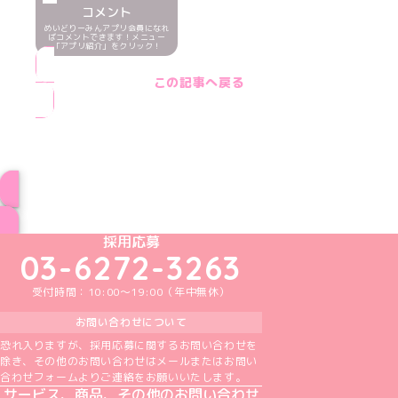
コメント
めいどりーみんアプリ会員になれ
ばコメントできます！メニュー
「アプリ紹介」をクリック！
この記事へ戻る
ブログ トップページへ
めいどりーみんTikTok公式アカウント
めいどりーみんX公式アカウント
めいどりーみんInstagram公式アカウント
めいどりーみんFacebook公式アカウン
めいどりーみんYouTube公式アカ
採用応募
03-6272-3263
受付時間：10:00～19:00（年中無休）
お問い合わせについて
恐れ入りますが、採用応募に関するお問い合わせを
除き、その他のお問い合わせはメールまたはお問い
合わせフォームよりご連絡をお願いいたします。
サービス、商品、その他のお問い合わせ