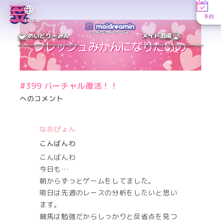
予約
MENU
EN／JP
めいどりーみん
メイド酒場
#399 バーチャル復活！！
へのコメント
なおぴょん
こんばんわ
こんばんわ
今日も…
朝からずっとゲームをしてました。
明日は先週のレースの分析をしたいと思い
ます。
競馬は勉強だからしっかりと反省点を見つ